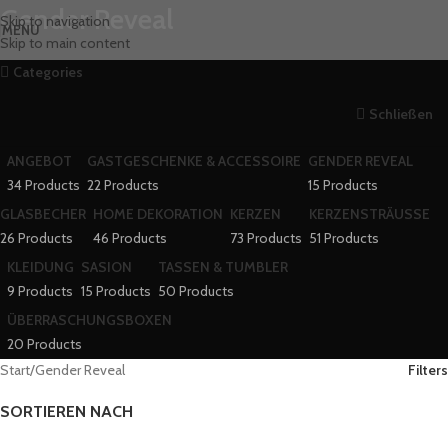
Gender Reveal
Skip to navigation
MENU
Skip to main content
Categories
Schließen
ANGEBOT
GASTGESCHENKE & ACCESSOIRE
GENDER REVEAL
34 Products
22 Products
15 Products
GLASBECHER
HOME DEKORATION
KERZEN
KERZENSTRÄUSSE
26 Products
46 Products
73 Products
51 Products
KLEIDUNG
SASION
TASSEN & TUMBLER
9 Products
15 Products
50 Products
ÜBERRASCHUNGSBOXEN
20 Products
Start
Gender Reveal
Filters
SORTIEREN NACH