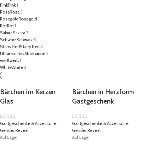
Pink
Pink
1
Rosa
Rosa
3
Rosegold
Rosegold
1
Rot
Rot
1
Sakura
Sakura
2
Schwarz
Schwarz
3
Starry Red
Starry Red
2
Ultramarine
Ultramarine
2
weiß
weiß
1
White
White
2
Bärchen im Kerzen
Bärchen in Herzform
Glas
Gastgeschenk
Gastgeschenke & Accessoire
,
Gastgeschenke & Accessoire
,
Gender Reveal
Gender Reveal
Auf Lager
Auf Lager