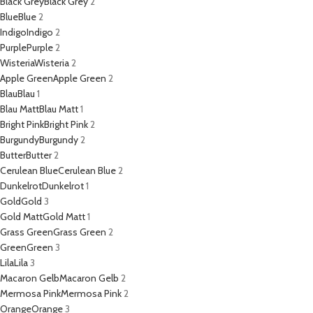
Black Grey
Black Grey
2
Blue
Blue
2
Indigo
Indigo
2
Purple
Purple
2
Wisteria
Wisteria
2
Apple Green
Apple Green
2
Blau
Blau
1
Blau Matt
Blau Matt
1
Bright Pink
Bright Pink
2
Burgundy
Burgundy
2
Butter
Butter
2
Cerulean Blue
Cerulean Blue
2
Dunkelrot
Dunkelrot
1
Gold
Gold
3
Gold Matt
Gold Matt
1
Grass Green
Grass Green
2
Green
Green
3
Lila
Lila
3
Macaron Gelb
Macaron Gelb
2
Mermosa Pink
Mermosa Pink
2
Orange
Orange
3