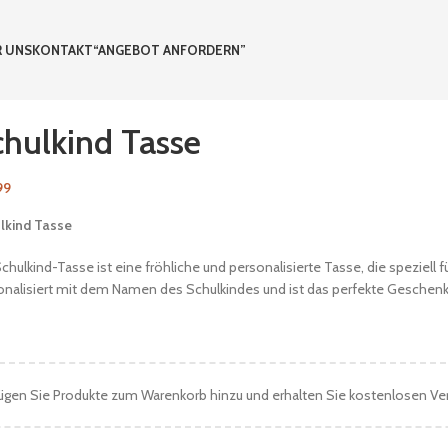
 UNS
KONTAKT
“ANGEBOT ANFORDERN”
chulkind Tasse
99
lkind Tasse
chulkind-Tasse ist eine fröhliche und personalisierte Tasse, die speziell f
onalisiert mit dem Namen des Schulkindes und ist das perfekte Geschenk
ügen Sie Produkte zum Warenkorb hinzu und erhalten Sie kostenlosen Ve