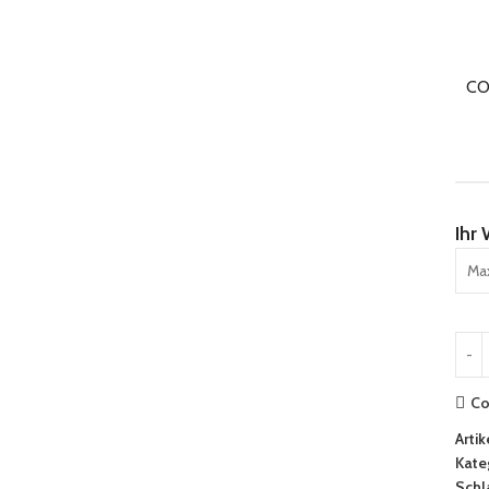
C
Ihr
Co
Arti
Kate
Schl