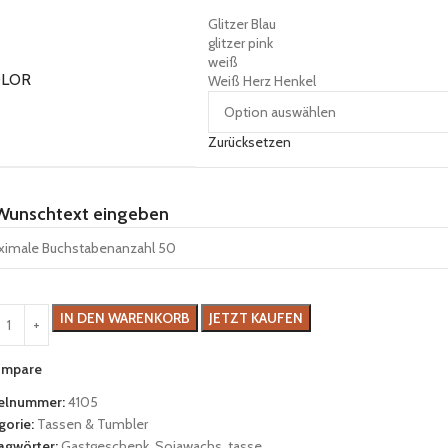
Glitzer Blau
glitzer pink
weiß
OLOR
Weiß Herz Henkel
Zurücksetzen
 Wunschtext eingeben
IN DEN WARENKORB
JETZT KAUFEN
mpare
kelnummer:
4105
gorie:
Tassen & Tumbler
agwörter:
Gastgeschenk
,
Sojawachs
,
tasse